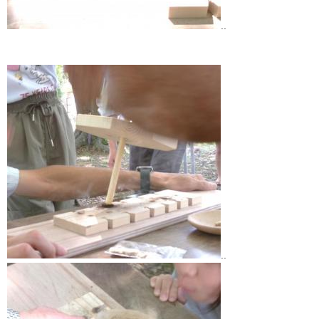
..
..