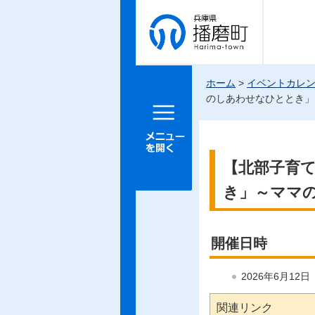
兵庫県 播
磨町
ホーム
>
イベントカレ
のしあわせなひととき」
メニュー
を開く
【北部子育
き」～ママ
開催日時
2026年6月12
関連リンク