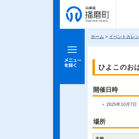
兵庫県 播
磨町
ホーム
>
イベントカレ
メニュー
を開く
ひよこのお
開催日時
2025年10月7
場所
名称