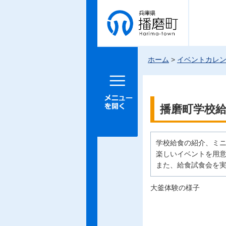
兵庫県 播
磨町
ホーム
>
イベントカレ
メニュー
を開く
播磨町学校
学校給食の紹介、ミ
楽しいイベントを用
また、給食試食会を実
大釜体験の様子