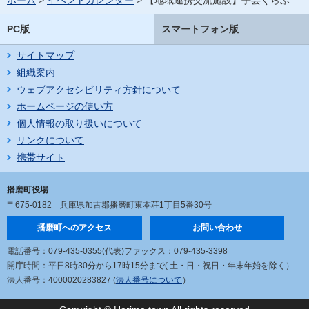
ホーム
>
イベントカレンダー
> 【地域連携交流施設】手芸くらぶ
PC版
スマートフォン版
サイトマップ
組織案内
ウェブアクセシビリティ方針について
ホームページの使い方
個人情報の取り扱いについて
リンクについて
携帯サイト
播磨町役場
〒675-0182
兵庫県加古郡播磨町東本荘1丁目5番30号
播磨町へのアクセス
お問い合わせ
電話番号：079-435-0355(代表)
ファックス：079-435-3398
開庁時間：平日8時30分から17時15分まで
( 土・日・祝日・年末年始を除く）
法人番号：4000020283827 (
法人番号について
）