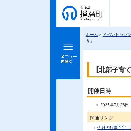
兵庫県 播
磨町
ホーム
>
イベントカレ
う」
メニュー
を開く
【北部子育
開催日時
2025年7月26
関連リンク
今月の行事予定（