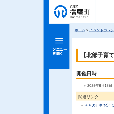
兵庫県 播
磨町
ホーム
>
イベントカレ
メニュー
を開く
【北部子育
開催日時
2025年6月18
関連リンク
今月の行事予定（