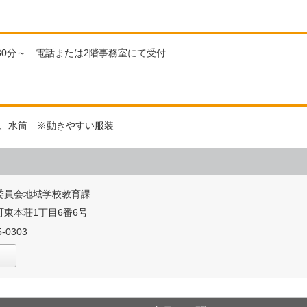
時30分～ 電話または2階事務室にて受付
枚、水筒 ※動きやすい服装
委員会地域学校教育課
東本荘1丁目6番6号
-0303