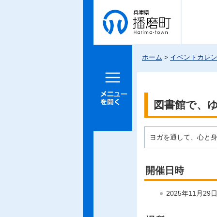
兵庫県 播
磨町
ホーム
>
イベントカレ
メニュー
を開く
図書館で、
ヨガを通して、心と
開催日時
2025年11月2