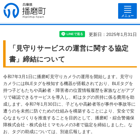
兵庫県 播磨
町
メニュー
更新日：2025年1月31日
「見守りサービスの運営に関する協定
書」締結について
令和7年3月1日に播磨町見守りカメラの運用を開始します。見守り
カメラにはBLEタグを検知する機器が搭載されており、BLEタグを
持つ子どもたちや高齢者・障害者の位置情報履歴を家族などがアプ
リで確認できるサービスを導入し、町はタグの所持に係る費用を助
成します。令和7年1月30日に、子どもや高齢者等が事件や事故等に
遭うのを未然に防ぐための仕組みを構築することにより、安全で安
心なまちづくりを推進することを目的として、播磨町・綜合警備保
障株式会社・株式会社ミマモルメの3者で協定を締結しました。な
お、タグの助成については、別途広報します。