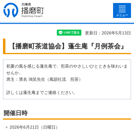
兵庫県 播磨
町
メニュー
更新日：2026年5月13日
【播磨町茶道協会】蓬生庵『月例茶会』
初夏の風を感じる蓬生庵で、煎茶のやさしいひとときを味わいま
せんか。
席主：濱名 鴻笑先生（風韻社流 煎茶）
詳しくは蓬生庵までご連絡ください。
開催日時
2026年6月21日（日曜日）