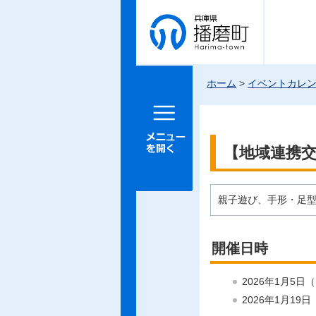
兵庫県 播
磨町
ホーム
>
イベントカレ
メニュー
を開く
【地域連携
親子遊び、手形・足
開催日時
2026年1月5日
2026年1月19