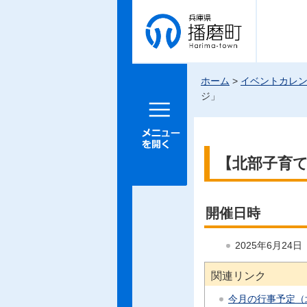
兵庫県 播
磨町
ホーム
>
イベントカレ
ジ」
メニュー
を開く
【北部子育
開催日時
2025年6月24
関連リンク
今月の行事予定（