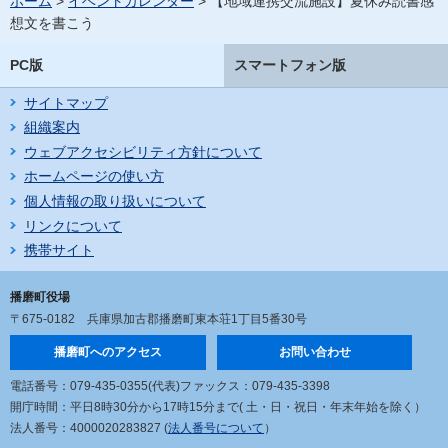
ホーム
>
イベントカレンダー
> 【地域連携交流施設】夏休み読書感
想文を書こう
PC版
スマートフォン版
サイトマップ
組織案内
ウェブアクセシビリティ方針について
ホームページの使い方
個人情報の取り扱いについて
リンクについて
携帯サイト
播磨町役場
〒675-0182
兵庫県加古郡播磨町東本荘1丁目5番30号
播磨町へのアクセス
お問い合わせ
電話番号：079-435-0355(代表)
ファックス：079-435-3398
開庁時間：平日8時30分から17時15分まで
( 土・日・祝日・年末年始を除く）
法人番号：4000020283827 (
法人番号について
）