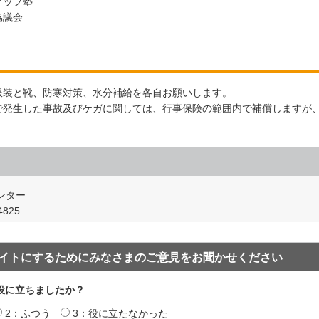
アップ塾
協議会
服装と靴、防寒対策、水分補給を各自お願いします。
で発生した事故及びケガに関しては、行事保険の範囲内で補償しますが
。
ンター
825
イトにするためにみなさまのご意見をお聞かせください
役に立ちましたか？
2：ふつう
3：役に立たなかった