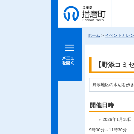
兵庫県 播
磨町
ホーム
>
イベントカレ
メニュー
を開く
【野添コミ
野添地区の水辺を歩
開催日時
2026年1月18
9時00分～11時30分