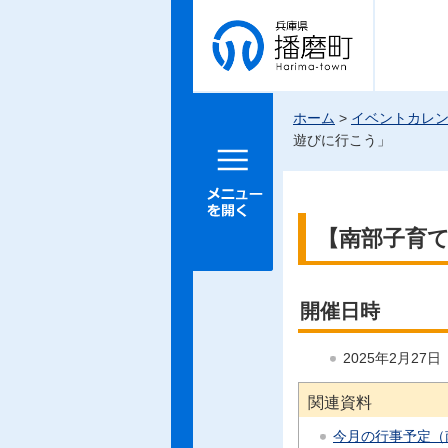
兵庫県 播
磨町
ホーム
>
イベントカレ
遊びに行こう」
メニュー
を開く
【南部子育
開催日時
2025年2月27
関連資料
今月の行事予定（