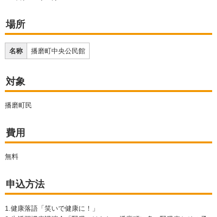
場所
名称
播磨町中央公民館
対象
播磨町民
費用
無料
申込方法
1.健康落語「笑いで健康に！」