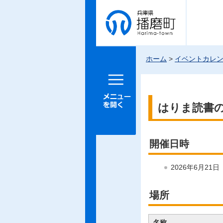
兵庫県 播
磨町
ホーム
>
イベントカレ
メニュー
を開く
はりま読書
開催日時
2026年6月21
場所
名称