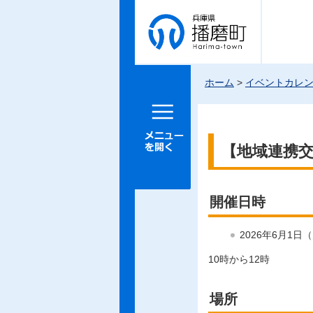
兵庫県 播
磨町
ホーム
>
イベントカレ
メニュー
を開く
【地域連携
開催日時
2026年6月1日
10時から12時
場所