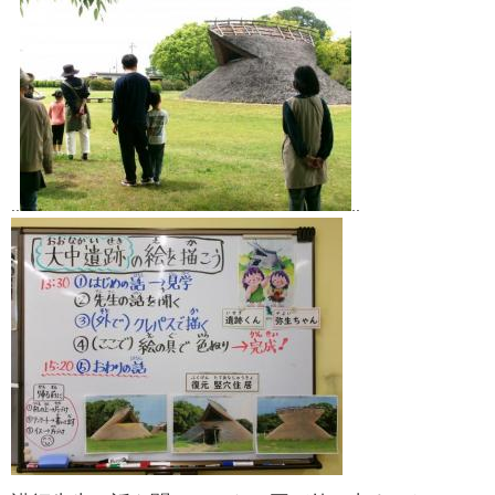
..
..