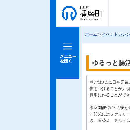
兵庫県 播
磨町
ホーム
>
イベントカレ
メニュー
を開く
ゆるっと腸
朝ごはんは1日を元気
慣をつけることが大
簡単に作ることがで
教室開催時に生後6か
※託児にはファミリ
き、着替え、ミルク