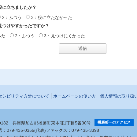
役に立ちましたか？
2：ふつう
3：役に立たなかった
見つけやすかったですか？
った
2：ふつう
3：見つけにくかった
セシビリティ方針について
ホームページの使い方
個人情報の取り扱
播磨町へのアクセス
-0182
兵庫県加古郡播磨町東本荘1丁目5番30号
079-435-0355(代表)
ファックス：079-435-3398