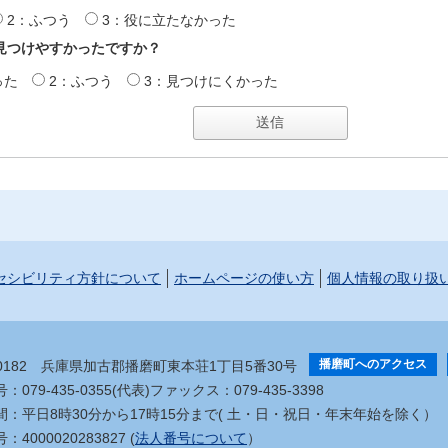
2：ふつう
3：役に立たなかった
見つけやすかったですか？
った
2：ふつう
3：見つけにくかった
セシビリティ方針について
ホームページの使い方
個人情報の取り扱
播磨町へのアクセス
-0182
兵庫県加古郡播磨町東本荘1丁目5番30号
079-435-0355(代表)
ファックス：079-435-3398
間：平日8時30分から17時15分まで
( 土・日・祝日・年末年始を除く）
4000020283827 (
法人番号について
）