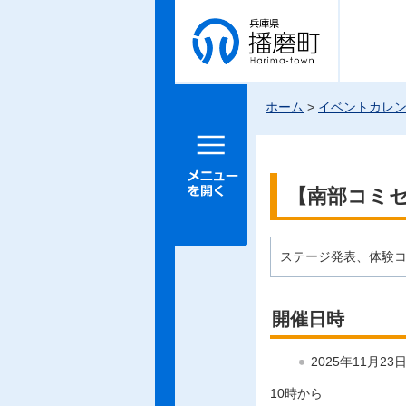
兵庫県 播
磨町
ホーム
>
イベントカレ
メニュー
を開く
【南部コミ
ステージ発表、体験
開催日時
2025年11月2
10時から