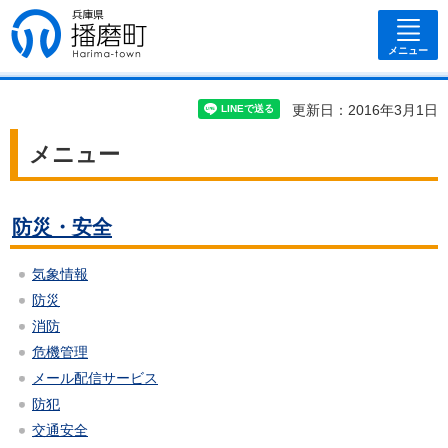
兵庫県 播磨
町
メニュー
更新日：2016年3月1日
メニュー
防災・安全
気象情報
防災
消防
危機管理
メール配信サービス
防犯
交通安全