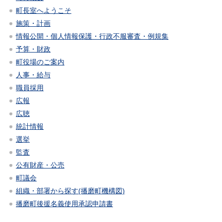
町長室へようこそ
施策・計画
情報公開・個人情報保護・行政不服審査・例規集
予算・財政
町役場のご案内
人事・給与
職員採用
広報
広聴
統計情報
選挙
監査
公有財産・公売
町議会
組織・部署から探す(播磨町機構図)
播磨町後援名義使用承認申請書