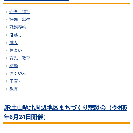
介護・福祉
妊娠・出生
冠婚葬祭
引越し
成人
住まい
育児・教育
結婚
おくやみ
子育て
教育
JR土山駅北周辺地区まちづくり懇談会（令和5
年6月24日開催）