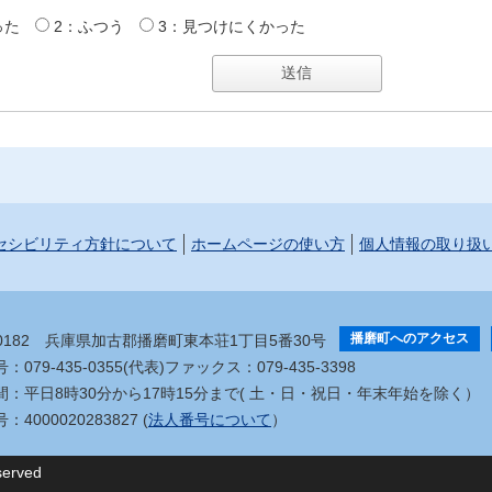
った
2：ふつう
3：見つけにくかった
セシビリティ方針について
ホームページの使い方
個人情報の取り扱
播磨町へのアクセス
-0182
兵庫県加古郡播磨町東本荘1丁目5番30号
079-435-0355(代表)
ファックス：079-435-3398
間：平日8時30分から17時15分まで
( 土・日・祝日・年末年始を除く）
4000020283827 (
法人番号について
）
served