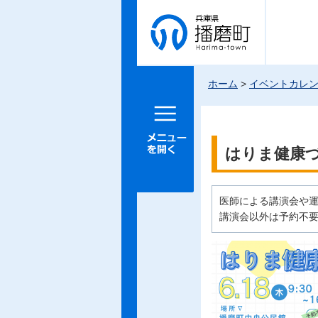
兵庫県 播
磨町
ホーム
>
イベントカレ
メニュー
を開く
はりま健康
医師による講演会や
講演会以外は予約不