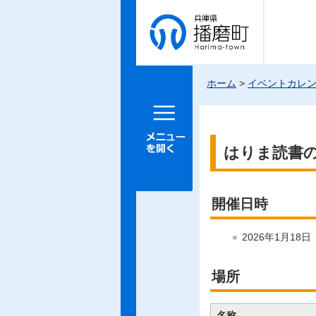
兵庫県 播
磨町
ホーム
>
イベントカレ
メニュー
を開く
はりま読書
開催日時
2026年1月18
場所
名称