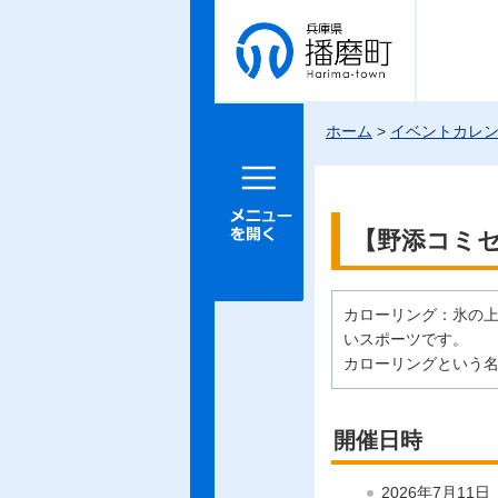
兵庫県 播
磨町
ホーム
>
イベントカレ
メニュー
を開く
【野添コミ
カローリング：氷の上
いスポーツです。
カローリングという
開催日時
2026年7月11