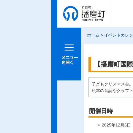
兵庫県 播
磨町
ホーム
>
イベントカレ
メニュー
を開く
【播磨町国
子どもクリスマス会
絵本の音読やクラフ
開催日時
2025年12月6