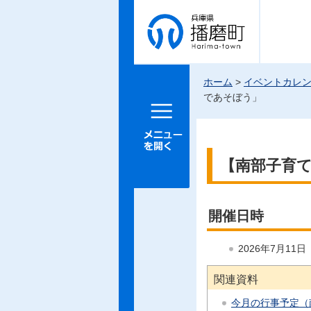
兵庫県 播
磨町
ホーム
>
イベントカレ
であそぼう」
メニュー
を開く
【南部子育
開催日時
2026年7月11
関連資料
今月の行事予定（