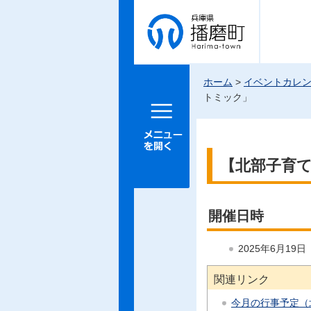
兵庫県 播
磨町
ホーム
>
イベントカレ
トミック」
メニュー
を開く
【北部子育
開催日時
2025年6月19
関連リンク
今月の行事予定（