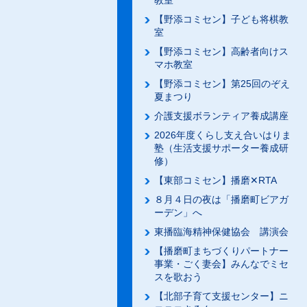
教室
【野添コミセン】子ども将棋教
室
【野添コミセン】高齢者向けス
マホ教室
【野添コミセン】第25回のぞえ
夏まつり
介護支援ボランティア養成講座
2026年度くらし支え合いはりま
塾（生活支援サポーター養成研
修）
【東部コミセン】播磨✕RTA
８月４日の夜は「播磨町ビアガ
ーデン」へ
東播臨海精神保健協会 講演会
【播磨町まちづくりパートナー
事業・ごく妻会】みんなでミセ
スを歌おう
【北部子育て支援センター】ニ