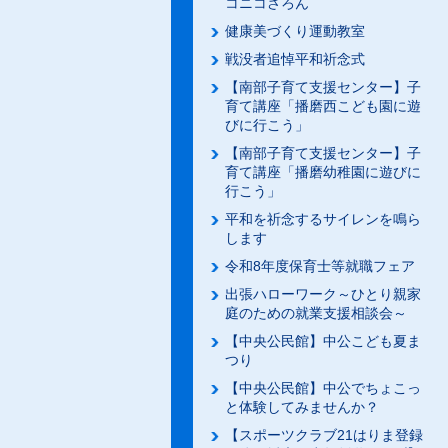
コニコさろん
健康美づくり運動教室
戦没者追悼平和祈念式
【南部子育て支援センター】子
育て講座「播磨西こども園に遊
びに行こう」
【南部子育て支援センター】子
育て講座「播磨幼稚園に遊びに
行こう」
平和を祈念するサイレンを鳴ら
します
令和8年度保育士等就職フェア
出張ハローワーク～ひとり親家
庭のための就業支援相談会～
【中央公民館】中公こども夏ま
つり
【中央公民館】中公でちょこっ
と体験してみませんか？
【スポーツクラブ21はりま登録