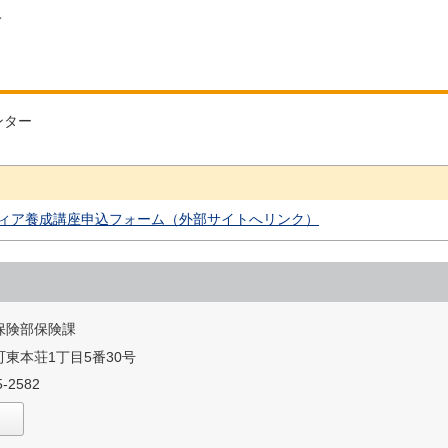
み
ンター
ィア養成講座申込フォーム（外部サイトへリンク）
保険部保険課
東本荘1丁目5番30号
-2582