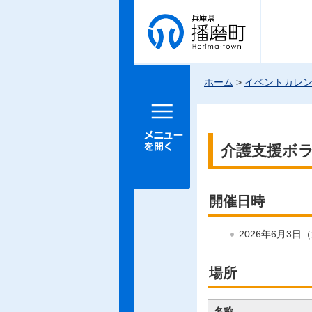
兵庫県 播
磨町
ホーム
>
イベントカレ
メニュー
を開く
介護支援ボ
開催日時
2026年6月3日
場所
名称