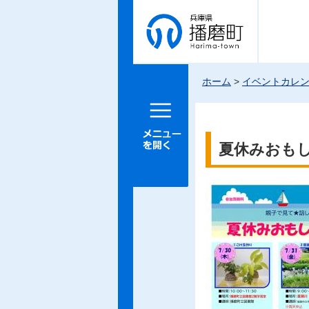
兵庫県 播
磨町
ホーム
>
イベントカレ
メニュー
を開く
夏休みおも