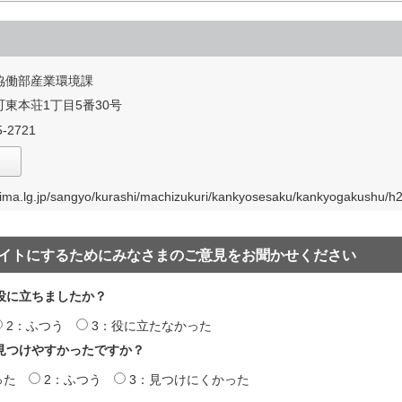
協働部産業環境課
東本荘1丁目5番30号
-2721
rima.lg.jp/sangyo/kurashi/machizukuri/kankyosesaku/kankyogakushu/h
イトにするためにみなさまのご意見をお聞かせください
役に立ちましたか？
2：ふつう
3：役に立たなかった
見つけやすかったですか？
った
2：ふつう
3：見つけにくかった