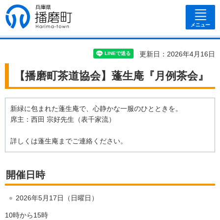
兵庫県 播磨
町
メニュー
更新日：2026年4月16日
【播磨町茶道協会】蓬生庵『月例茶会』
新緑に包まれた蓬生庵で、心静かな一服のひとときを。
席主：西田 宗好先生（表千家流）
詳しくは蓬生庵までご連絡ください。
開催日時
2026年5月17日（日曜日）
10時から15時