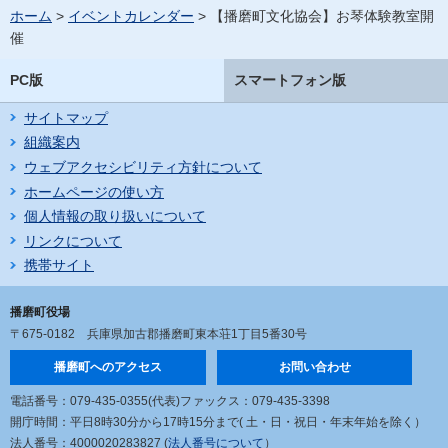
ホーム
>
イベントカレンダー
> 【播磨町文化協会】お琴体験教室開
催
PC版
スマートフォン版
サイトマップ
組織案内
ウェブアクセシビリティ方針について
ホームページの使い方
個人情報の取り扱いについて
リンクについて
携帯サイト
播磨町役場
〒675-0182
兵庫県加古郡播磨町東本荘1丁目5番30号
播磨町へのアクセス
お問い合わせ
電話番号：079-435-0355(代表)
ファックス：079-435-3398
開庁時間：平日8時30分から17時15分まで
( 土・日・祝日・年末年始を除く）
法人番号：4000020283827 (
法人番号について
）