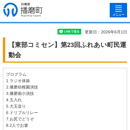
兵庫県 播磨
町
メニュー
更新日：2026年6月1日
【東部コミセン】第23回ふれあい町民運
動会
プログラム
1.ラジオ体操
2.播磨幼稚園演技
3.播磨南小演技
4.玉入れ
5.大玉送り
6.ドリブルリレー
7.お尻でどうぞ
8.2人でお箸