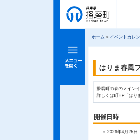
兵庫県 播
磨町
ホーム
>
イベントカレ
メニュー
を開く
はりま春風
播磨町の春のメイン
詳しくは町HP「はり
開催日時
2026年4月25