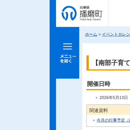
兵庫県 播
磨町
ホーム
>
イベントカレ
メニュー
を開く
【南部子育
開催日時
2026年5月13
関連資料
今月の行事予定（