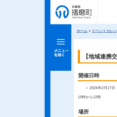
兵庫県 播
磨町
ホーム
>
イベントカレ
メニュー
を開く
【地域連携
開催日時
2026年2月17
10時から12時
場所