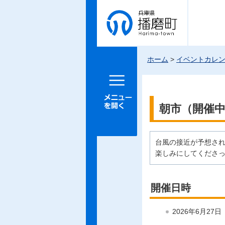
兵庫県 播
磨町
ホーム
>
イベントカレ
メニュー
を開く
朝市（開催
台風の接近が予想さ
楽しみにしてくださ
開催日時
2026年6月27