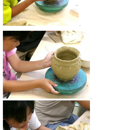
..
..