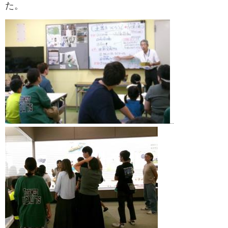
た。
..