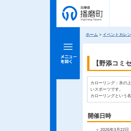
兵庫県 播
磨町
ホーム
>
イベントカレ
メニュー
を開く
【野添コミ
カローリング：氷の上
いスポーツです。
カローリングという
開催日時
2026年3月22