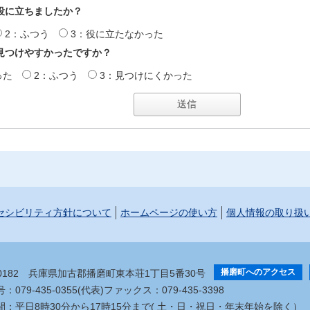
役に立ちましたか？
2：ふつう
3：役に立たなかった
見つけやすかったですか？
った
2：ふつう
3：見つけにくかった
セシビリティ方針について
ホームページの使い方
個人情報の取り扱
播磨町へのアクセス
-0182
兵庫県加古郡播磨町東本荘1丁目5番30号
079-435-0355(代表)
ファックス：079-435-3398
間：平日8時30分から17時15分まで
( 土・日・祝日・年末年始を除く）