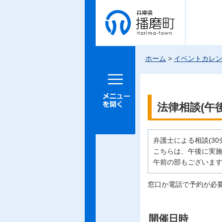
兵庫県 播
磨町
ホーム
>
イベントカレ
メニュー
を開く
法律相談(午
弁護士による相談(30
こちらは、午後に実
午前の部もございま
窓口か電話で予約が必
開催日時