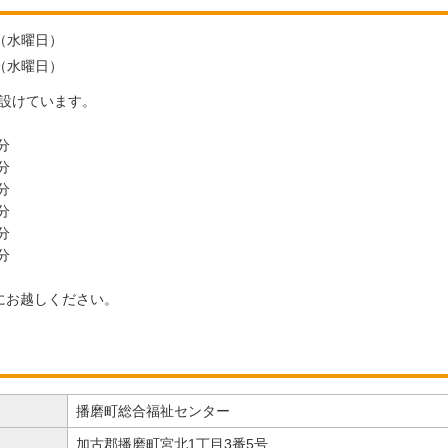
日（水曜日）
日（水曜日）
を設けています。
分
分
分
分
分
分
にお越しください。
播磨町総合福祉センター
加古郡播磨町宮北1丁目3番5号