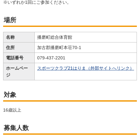
※いずれか1回にご参加ください。
場所
名称
播磨町総合体育館
住所
加古郡播磨町本荘70-1
電話番号
079-437-2201
ホームペー
スポーツクラブ21はりま（外部サイトへリンク）
ジ
対象
16歳以上
募集人数