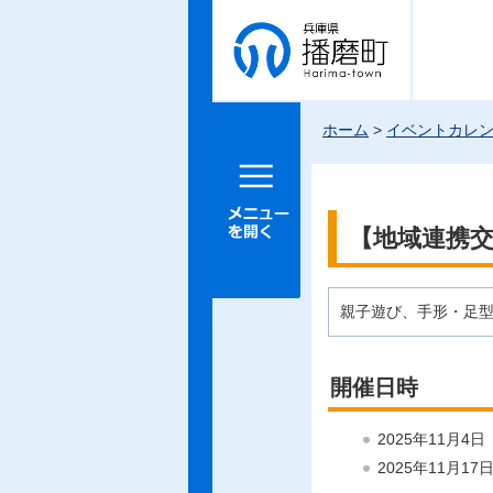
兵庫県 播
磨町
ホーム
>
イベントカレ
メニュー
を開く
【地域連携
親子遊び、手形・足
開催日時
2025年11月4
2025年11月1