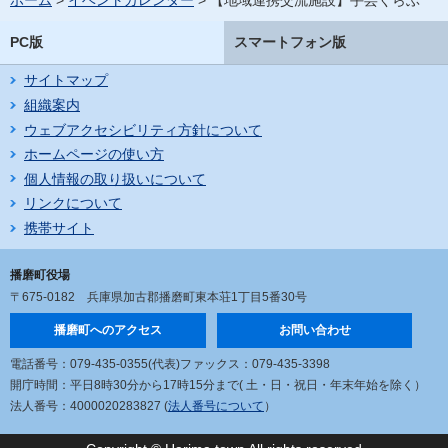
ホーム
>
イベントカレンダー
> 【地域連携交流施設】手芸くらぶ
PC版
スマートフォン版
サイトマップ
組織案内
ウェブアクセシビリティ方針について
ホームページの使い方
個人情報の取り扱いについて
リンクについて
携帯サイト
播磨町役場
〒675-0182
兵庫県加古郡播磨町東本荘1丁目5番30号
播磨町へのアクセス
お問い合わせ
電話番号：079-435-0355(代表)
ファックス：079-435-3398
開庁時間：平日8時30分から17時15分まで
( 土・日・祝日・年末年始を除く）
法人番号：4000020283827 (
法人番号について
）