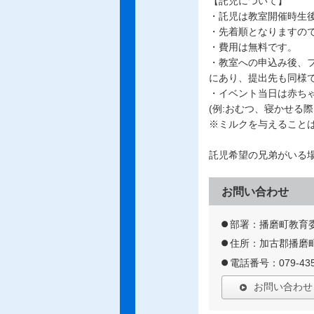
【託児について】
・託児は教室開催時生
・先着順となりますの
・費用は無料です。
・教室への申込み後、
にあり、提出先も同様で
・イベント当日は赤ち
(例:おむつ、寝かせる
※ミルクを与えること
託児希望の兄弟がいる
お問い合わせ
部署：播磨町教育
住所：加古郡播磨町
電話番号：079-435
お問い合わせ