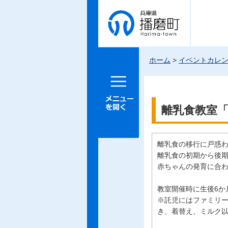
兵庫県 播
磨町
ホーム
>
イベントカレ
メニュー
を開く
離乳食教室
離乳食の移行に戸惑
離乳食の初期から後
赤ちゃんの発育に合
教室開催時に生後6か
※託児にはファミリ
き、着替え、ミルク