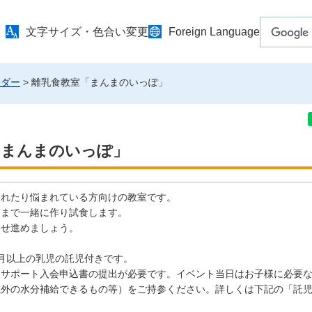
文字サイズ・色合い変更
Foreign Language
ンダー
> 離乳食教室「まんまのいっぽ」
「まんまのいっぽ」
われたり悩まれている方向けの教室です。
期まで一緒に作り試食します。
わせ進めましょう。
月以上の乳児の託児付きです。
ーサポート入会申込書の提出が必要です。イベント当日はお子様に必要
以外の水分補給できるもの等）をご持参ください。詳しくは下記の「託