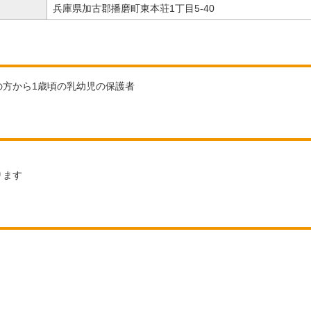
兵庫県加古郡播磨町東本荘1丁目5-40
の方から1歳頃の乳幼児の保護者
ります