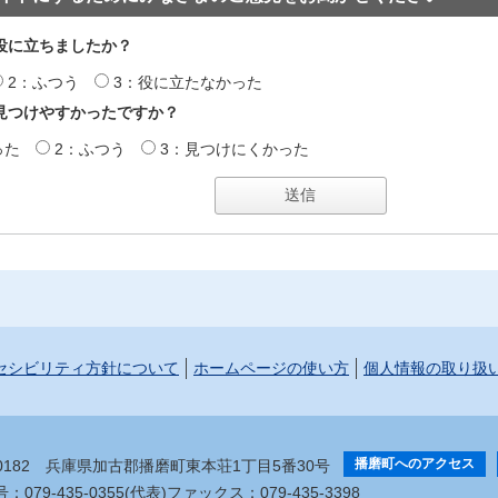
役に立ちましたか？
2：ふつう
3：役に立たなかった
見つけやすかったですか？
った
2：ふつう
3：見つけにくかった
セシビリティ方針について
ホームページの使い方
個人情報の取り扱
播磨町へのアクセス
-0182
兵庫県加古郡播磨町東本荘1丁目5番30号
079-435-0355(代表)
ファックス：079-435-3398