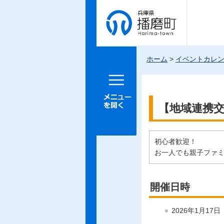
兵庫県 播
磨町
ホーム
>
イベントカレ
メニュー
を開く
【地域連携
初心者歓迎！
お一人でも親子ファ
開催日時
2026年1月17