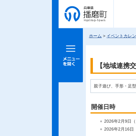
兵庫県 播
磨町
ホーム
>
イベントカレ
メニュー
を開く
【地域連携
親子遊び、手形・足
開催日時
2026年2月9日
2026年2月16