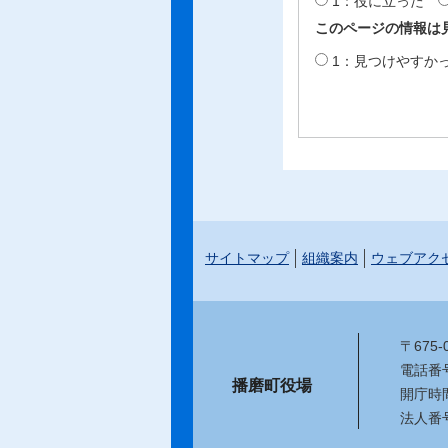
1：役に立った
このページの情報は
1：見つけやすか
サイトマップ
組織案内
ウェブアク
〒675
電話番号：
播磨町役場
開庁時
法人番号：