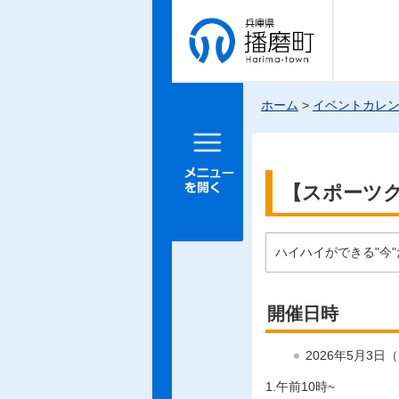
兵庫県 播
磨町
ホーム
>
イベントカレ
メニュー
を開く
【スポーツク
ハイハイができる"今
開催日時
2026年5月3日
1.午前10時~