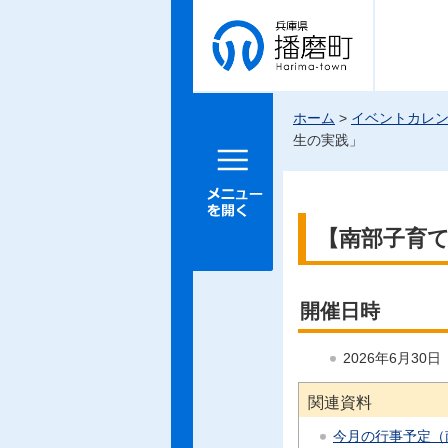
兵庫県 播
磨町
ホーム
>
イベントカレ
生の実践」
メニュー
を開く
【南部子育
開催日時
2026年6月30
関連資料
今月の行事予定（