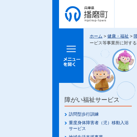
兵庫県 播
磨町
ホーム
>
健康・福祉
>
ービス等事業所に対する
メニュー
を開く
障がい福祉サービス
訪問型歩行訓練
重度身体障害者（児）移動入浴
サービス