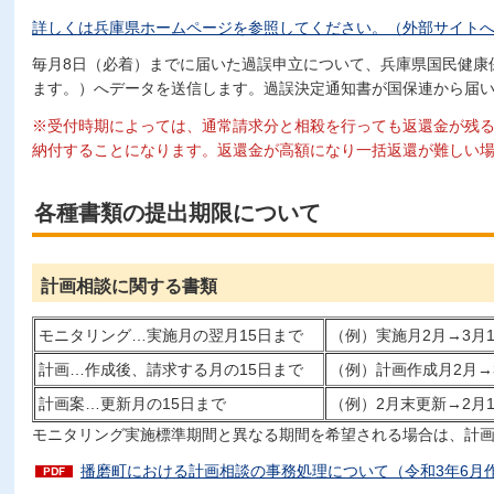
詳しくは兵庫県ホームページを参照してください。（外部サイト
毎月8日（必着）までに届いた過誤申立について、兵庫県国民健康
ます。）へデータを送信します。過誤決定通知書が国保連から届
※受付時期によっては、通常請求分と相殺を行っても返還金が残
納付することになります。返還金が高額になり一括返還が難しい
各種書類の提出期限について
計画相談に関する書類
モニタリング…実施月の翌月15日まで
（例）実施月2月→3月
計画…作成後、請求する月の15日まで
（例）計画作成月2月→
計画案…更新月の15日まで
（例）2月末更新→2月
モニタリング実施標準期間と異なる期間を希望される場合は、計
播磨町における計画相談の事務処理について（令和3年6月作成