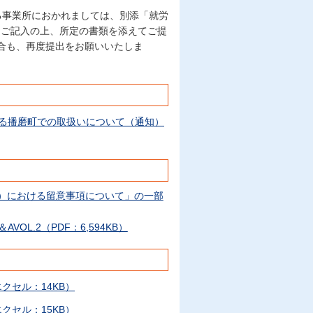
る事業所におかれましては、別添「就労
をご記入の上、所定の書類を添えてご提
合も、再度提出をお願いいたしま
る播磨町での取扱いについて（通知）
）における留意事項について」の一部
L.2（PDF：6,594KB）
セル：14KB）
セル：15KB）