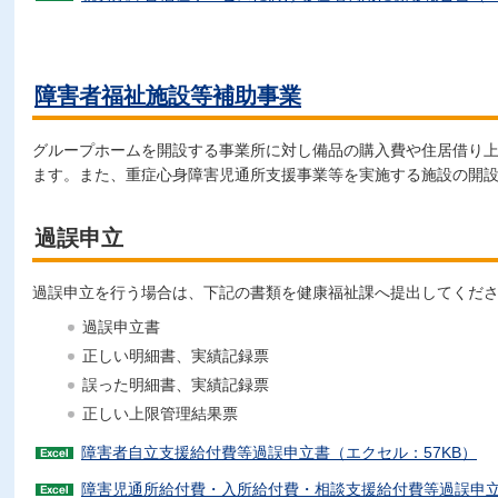
障害者福祉施設等補助事業
グループホームを開設する事業所に対し備品の購入費や住居借り
ます。また、重症心身障害児通所支援事業等を実施する施設の開
過誤申立
過誤申立を行う場合は、下記の書類を健康福祉課へ提出してくだ
過誤申立書
正しい明細書、実績記録票
誤った明細書、実績記録票
正しい上限管理結果票
障害者自立支援給付費等過誤申立書（エクセル：57KB）
障害児通所給付費・入所給付費・相談支援給付費等過誤申立